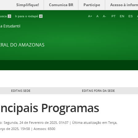
Simplifique!
Comunica BR
Participe
Acesso à infor
 busca
3
Ir para o rodapé
4
A+
A
A-
PT
EN
ES
ia Estudantil
DERAL DO AMAZONAS
EDITAIS SEDE
EDITAIS FORA DA SEDE
incipais Programas
o: Segunda, 24 de Fevereiro de 2025, 01h37
|
Última atualização em Terça,
rço de 2025, 15h58
|
Acessos: 6500