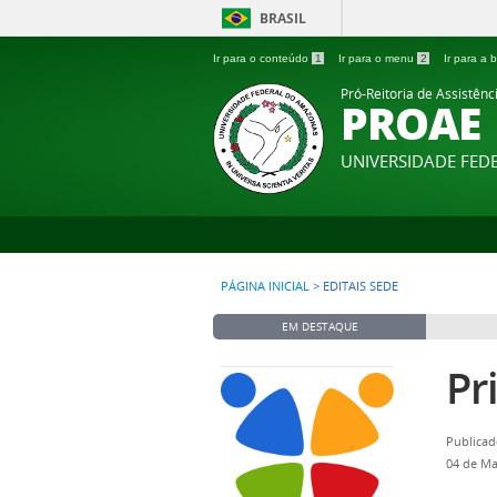
BRASIL
Ir para o conteúdo
1
Ir para o menu
2
Ir para a
Pró-Reitoria de Assistênc
PROAE
UNIVERSIDADE FE
PÁGINA INICIAL
>
EDITAIS SEDE
EM DESTAQUE
Pr
Publicad
04 de Ma