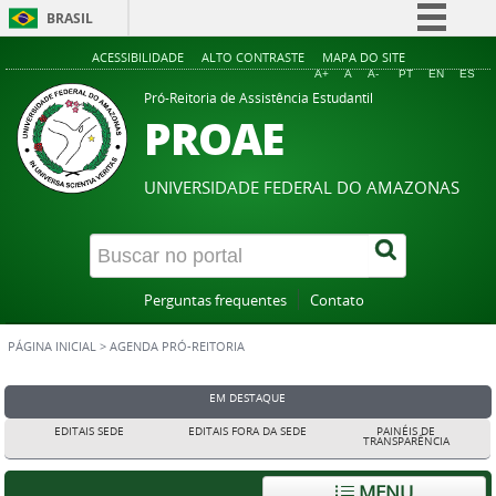
BRASIL
Simplifique!
ACESSIBILIDADE
ALTO CONTRASTE
MAPA DO SITE
A+
A
A-
PT
EN
ES
Comunica BR
Pró-Reitoria de Assistência Estudantil
PROAE
Participe
Acesso à informação
UNIVERSIDADE FEDERAL DO AMAZONAS
Legislação
Canais
Perguntas frequentes
Contato
PÁGINA INICIAL
>
AGENDA PRÓ-REITORIA
EM DESTAQUE
EDITAIS SEDE
EDITAIS FORA DA SEDE
PAINÉIS DE
TRANSPARÊNCIA
MENU