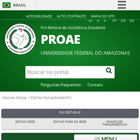
BRASIL
Simplifique!
ACESSIBILIDADE
ALTO CONTRASTE
MAPA DO SITE
A+
A
A-
PT
EN
ES
Comunica BR
Pró-Reitoria de Assistência Estudantil
PROAE
Participe
Acesso à informação
UNIVERSIDADE FEDERAL DO AMAZONAS
Legislação
Canais
Perguntas frequentes
Contato
PÁGINA INICIAL
>
EDITAIS EM ANDAMENTO
EM DESTAQUE
EDITAIS SEDE
EDITAIS FORA DA SEDE
PAINÉIS DE
TRANSPARÊNCIA
MENU