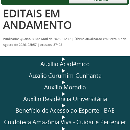
EDITAIS EM
ANDAMENTO
Publicado: Quarta, 30 de Abril de 2025, 16h42
|
Última atualização em Sexta, 07 de
Agosto de 2026, 22h57
|
Acessos: 37428
Auxílio Acadêmico
Auxílio Curumim-Cunhantã
Auxílio Moradia
Auxílio Residência Universitária
Benefício de Acesso ao Esporte - BAE
Cuidoteca Amazônia Viva - Cuidar e Pertencer