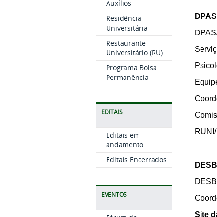
Auxílios
DPAS/
Residência
Universitária
DPAS
Restaurante
Serviç
Universitário (RU)
Psicol
Programa Bolsa
Permanência
Equip
Coord
EDITAIS
Comiss
RUNI
Editais em
andamento
Editais Encerrados
DESB/
DESB
EVENTOS
Coord
Site 