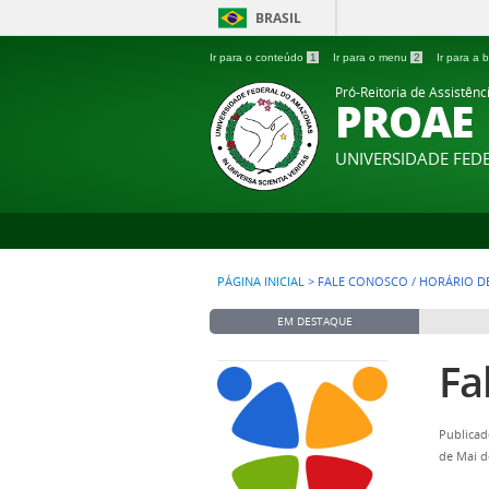
BRASIL
Ir para o conteúdo
1
Ir para o menu
2
Ir para a
Pró-Reitoria de Assistênc
PROAE
UNIVERSIDADE FE
PÁGINA INICIAL
>
FALE CONOSCO / HORÁRIO D
EM DESTAQUE
Fa
Publicad
de Mai d