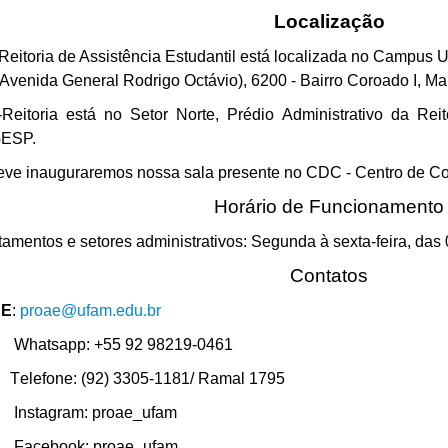
Localização
Reitoria de Assistência Estudantil está localizada no Campus Un
(Avenida General Rodrigo Octávio), 6200 - Bairro Coroado I,
-Reitoria está no Setor Norte, Prédio Administrativo da Re
ESP.
eve inauguraremos nossa sala presente no CDC - Centro de Co
Horário de Funcionamento
amentos e setores administrativos: Segunda à sexta-feira, das
Contatos
AE
:
proae@ufam.edu.br
sapp: +55 92 98219-0461
Telefone: (92) 3305-1181/ Ramal 1795
agram: proae_ufam
book: proae_ufam