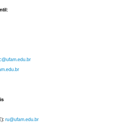
til:
lc@ufam.edu.br
am.edu.br
is
E):
ru@ufam.edu.br