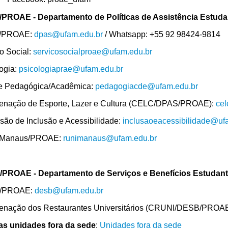
PROAE - Departamento de Políticas de Assistência Estudan
/PROAE:
dpas@ufam.edu.br
/
Whatsapp: +55 92 98424-9814
o Social:
servicosocialproae@ufam.edu.br
ogia:
psicologiaprae@ufam.edu.br
e Pedagógica/Acadêmica:
pedagogiacde@ufam.edu.br
enação de Esporte, Lazer e Cultura (CELC/DPAS/PROAE):
ce
ão de Inclusão e Acessibilidade:
inclusaoeacessibilidade@uf
/Manaus/PROAE:
runimanaus@ufam.edu.br
PROAE - Departamento de Serviços e Benefícios Estudant
/PROAE:
desb@ufam.edu.br
enação dos Restaurantes Universitários (CRUNI/DESB/PROA
das unidades fora da sede
:
Unidades fora da sede