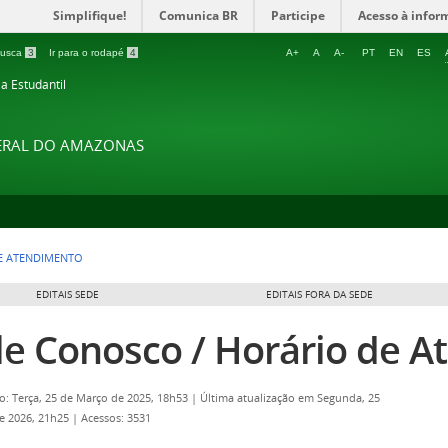
Simplifique!
Comunica BR
Participe
Acesso à infor
 busca
3
Ir para o rodapé
4
A+
A
A-
PT
EN
ES
ia Estudantil
DERAL DO AMAZONAS
E ATENDIMENTO
EDITAIS SEDE
EDITAIS FORA DA SEDE
le Conosco / Horário de 
o: Terça, 25 de Março de 2025, 18h53
|
Última atualização em Segunda, 25
e 2026, 21h25
|
Acessos: 3531