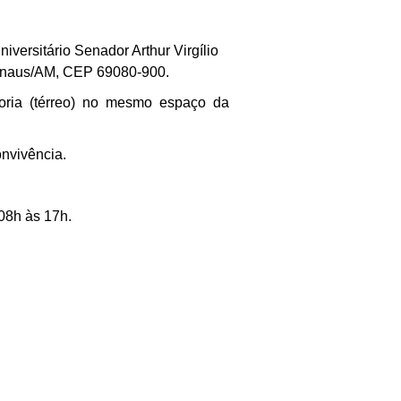
iversitário Senador Arthur Virgílio
 Manaus/AM, CEP 69080-900.
itoria (térreo) no mesmo espaço da
nvivência.
 08h às 17h.