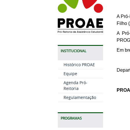
A Pró-
Filho 
A Pró
PROG
Em br
INSTITUCIONAL
Histórico PROAE
Depart
Equipe
Agenda Pró-
Reitoria
PRO
Regulamentação
What
PROGRAMAS
Inst
Face