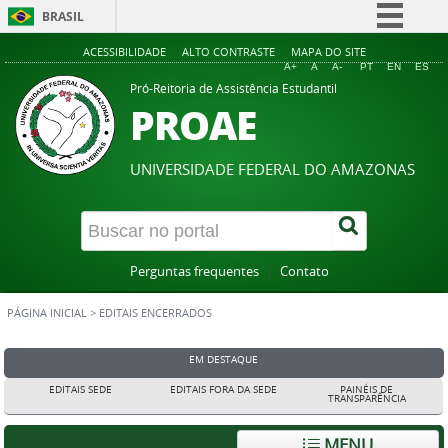
BRASIL
Simplifique!
ACESSIBILIDADE
ALTO CONTRASTE
MAPA DO SITE
A+
A
A-
PT
EN
ES
Comunica BR
Pró-Reitoria de Assistência Estudantil
PROAE
Participe
Acesso à informação
UNIVERSIDADE FEDERAL DO AMAZONAS
Legislação
Canais
Perguntas frequentes
Contato
PÁGINA INICIAL
>
EDITAIS ENCERRADOS
EM DESTAQUE
EDITAIS SEDE
EDITAIS FORA DA SEDE
PAINÉIS DE
TRANSPARÊNCIA
MENU