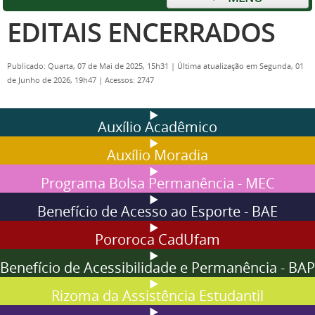
EDITAIS ENCERRADOS
Publicado: Quarta, 07 de Mai de 2025, 15h31
|
Última atualização em Segunda, 01
de Junho de 2026, 19h47
|
Acessos: 2747
Auxílio Acadêmico
Auxílio Moradia
Programa Bolsa Permanência - MEC
Benefício de Acesso ao Esporte - BAE
Pororoca CadUfam
Benefício de Acessibilidade e Permanência - BAP
Rizoma da Assistência Estudantil