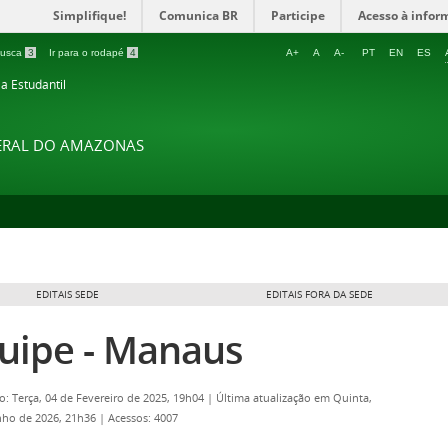
Simplifique!
Comunica BR
Participe
Acesso à infor
 busca
3
Ir para o rodapé
4
A+
A
A-
PT
EN
ES
ia Estudantil
DERAL DO AMAZONAS
EDITAIS SEDE
EDITAIS FORA DA SEDE
uipe - Manaus
o: Terça, 04 de Fevereiro de 2025, 19h04
|
Última atualização em Quinta,
nho de 2026, 21h36
|
Acessos: 4007