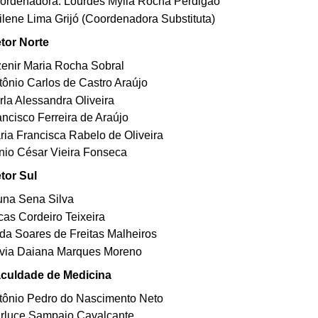
ordenadora: Lourdes Mylla Rocha Perdigão
ilene Lima Grijó (Coordenadora Substituta)
tor Norte
zenir Maria Rocha Sobral
tônio Carlos de Castro Araújo
rla Alessandra Oliveira
ancisco Ferreira de Araújo
ria Francisca Rabelo de Oliveira
ínio César Vieira Fonseca
tor Sul
una Sena Silva
cas Cordeiro Teixeira
lda Soares de Freitas Malheiros
ívia Daiana Marques Moreno
culdade de Medicina
tônio Pedro do Nascimento Neto
rluce Sampaio Cavalcante