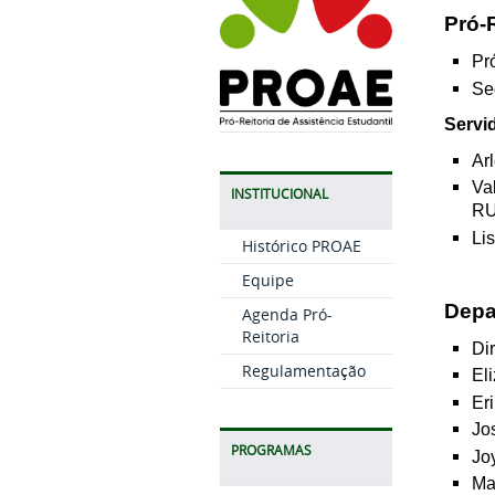
Pró-
Pr
Se
Servi
Ar
Va
INSTITUCIONAL
RU
Li
Histórico PROAE
Equipe
Depa
Agenda Pró-
Reitoria
Dir
Regulamentação
El
Er
Jo
PROGRAMAS
Jo
Ma