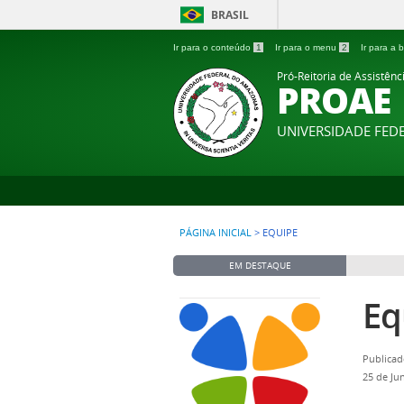
BRASIL
Ir para o conteúdo
1
Ir para o menu
2
Ir para a
Pró-Reitoria de Assistênc
PROAE
UNIVERSIDADE FE
PÁGINA INICIAL
>
EQUIPE
EM DESTAQUE
Eq
Publicad
25 de Ju