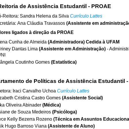
Reitoria de Assistência Estudantil - PROAE
ó-Reitora: Sandra Helena da Silva
Currículo Lattes
cretária: Ana Cláudia Travassos
(Assistente em administraç
dores ligados à direção da PROAE
lena Cunha de Almeida
(Administradora) Cedida à UFAM
lriney Dantas Lima
(Assistente em Administração)
- Administr
NI
sângela Coutinho Gomes
(Estatística)
rtamento de Políticas de Assistência Estudantil 
etora: Iraci
Carvalho Uchoa
Currículo Lattes
izabeth Cristina Castro Gomes
(Assistente Social)
ika Oliveira Abinader
(Médica)
siane de Souza Medeiros
(Psicóloga)
yce Kelly Bezerra Rozeno
(Técnica em Assuntos Educaciona
ik Hugo Barroso Viana
(Assistente de Aluno)