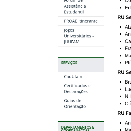
Fórum de
Co
Assistência
Ed
Estudantil
RU Se
PROAE Itinerante
Al
Jogos
An
Universitários -
Ca
JUUFAM
Fr
Ma
Pl
SERVIÇOS
RU Se
CadUfam
Br
Certificados e
Lu
Declarações
Ni
Guias de
Ol
Orientação
RU Fa
An
DEPARTAMENTOS E
Ma
COORDENAÇÕES