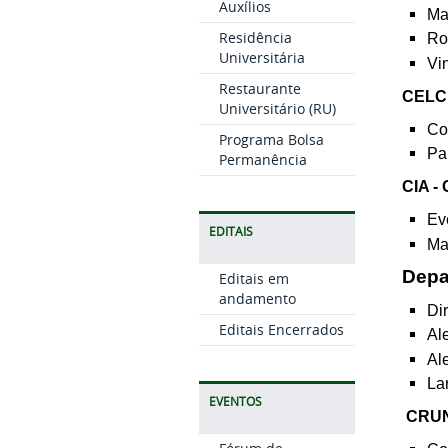
Auxílios
Ma
Residência
Ro
Universitária
Vin
Restaurante
CELC 
Universitário (RU)
Co
Programa Bolsa
Pa
Permanência
CIA -
Ev
EDITAIS
Ma
Depa
Editais em
andamento
Di
Editais Encerrados
Al
Al
La
EVENTOS
CRUNI